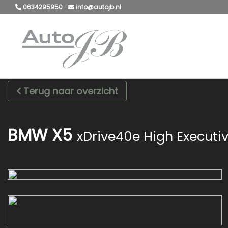
0634295950
info@autojb.nl
Terug naar overzicht
BMW X5
xDrive40e High Executiv