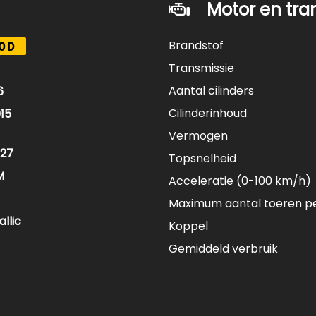
Motor en tra
Brandstof
0D
Transmissie
Aantal cilinders
6
Cilinderinhoud
15
Vermogen
27
Topsnelheid
M
Acceleratie (0-100 km/h)
Maximum aantal toeren p
llic
Koppel
Gemiddeld verbruik