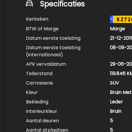
Specificaties
Kenteken
KZ72
NL
BTW of Marge
Marge
Datum eerste toelating
21-12-201
Datum eerste toelating
08-09-20
(internationaal)
APK vervaldatum
29-06-20
Tellerstand
119.846 K
Carrosserie
SUV
Kleur
Bruin Meta
Bekleding
Leder
Interieurkleur
Bruin
Aantal deuren
5
Aantal zitplaatsen
5