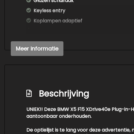
Glazen schuifdak
Keyless entry
Koplampen adaptief
Led koplampen
Lichtmetalen velgen 18"
Meer informatie
Lichtmetalen velgen 20"
Metaalkleur
Mistlampen voor
Panoramadak
Beschrijving
Parkeer assistent
Parkeersensor achter
UNIEK!! Deze BMW X5 F15 XDrive40e Plug-in-Hyb
Parkeersensor voor
aantoonbaar onderhouden.
Ruitensproeiers/wisserbladen verwarmba
De optielijst is te lang voor deze advertenti
Sportvelgen