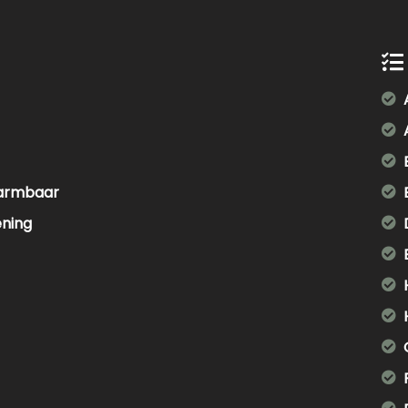
warmbaar
ening