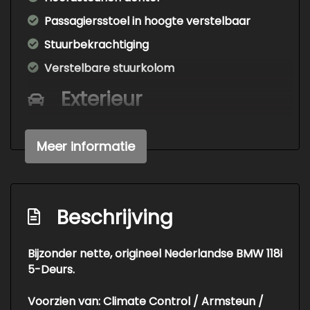
Passagiersstoel in hoogte verstelbaar
Stuurbekrachtiging
Verstelbare stuurkolom
Exterieur
Achterruitwisser
Meer informatie
Buitenspiegels elektrisch verstelbaar
Buitenspiegels in carrosseriekleur
Bumpers in carrosseriekleur
Beschrijving
Centr. deurvergr. met a.b. en
startblokkering
Bijzonder nette, origineel Nederlandse BMW 118i
Getint glas
5-Deurs.
Lichtmetalen velgen 16"
Voorzien van: Climate Control / Armsteun /
Metaalkleur