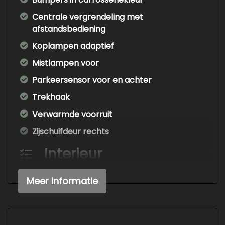
Centrale vergrendeling met
afstandsbediening
Koplampen adaptief
Mistlampen voor
Parkeersensor voor en achter
Trekhaak
Verwarmde voorruit
Zijschuifdeur rechts
Interieur
Airco
Meer informatie
Armsteun voor
Bestuurdersstoel in hoogte verstelbaar