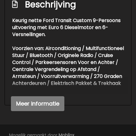
Elektrische ramen voor
Beschrijving
Lederen versnellingspook
Keurig nette Ford Transit Custom 9-Persoons
Lendesteun(en) verstelbaar
uitvoering met Euro 6 Dieselmotor en 6-
Stuur leder
Versnellingen.
Stuur verstelbaar
Voorzien van: Airconditioning / Multifunctioneel
Stuurbekrachtiging
Stuur / Bluetooth / Originele Radio / Cruise
Control / Parkeersensoren Voor en Achter /
Overige
Centrale Vergrendeling op Afstand /
Armsteun / Voorruitverwarming / 270 Graden
Anti blokkeer systeem
Achterdeuren / Elektrisch Pakket & Trekhaak
Bestuurdersairbag
Prijs is Exclusief BTW!!
Bluetooth
Meer informatie
Elektronisch stabiliteits programma
Nieuwe APK t/m Mei 2027!!
Passagiersairbag
We hebben ons uiterste best gedaan om alle
informatie in deze advertentie correct weer te
Mogelijk gemaakt door
Mobilox