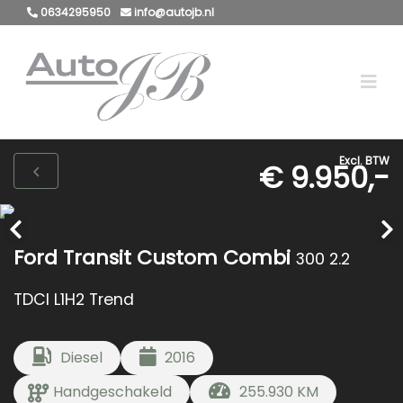
0634295950
info@autojb.nl
Excl. BTW
€ 9.950,-
Ford Transit Custom Combi
300 2.2
TDCI L1H2 Trend
Diesel
2016
Handgeschakeld
255.930 KM