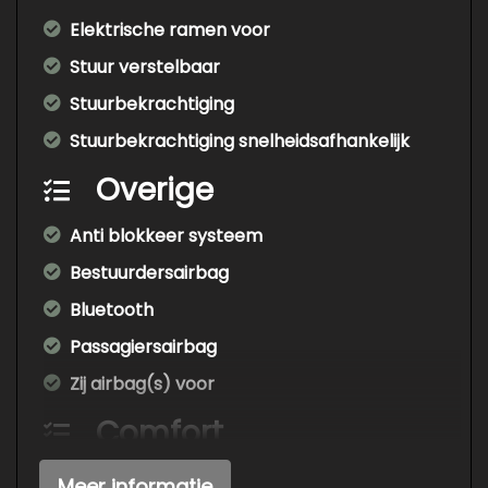
Elektrische ramen voor
Stuur verstelbaar
Stuurbekrachtiging
Stuurbekrachtiging snelheidsafhankelijk
Overige
Anti blokkeer systeem
Bestuurdersairbag
Bluetooth
Passagiersairbag
Zij airbag(s) voor
Comfort
Boordcomputer
Meer informatie