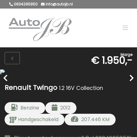
0634295950
info@autojb.nl
Marge
€ 1.950,-
Renault Twingo
1.2 16V Collection
Benzine
2012
Handgeschakeld
207.446 KM