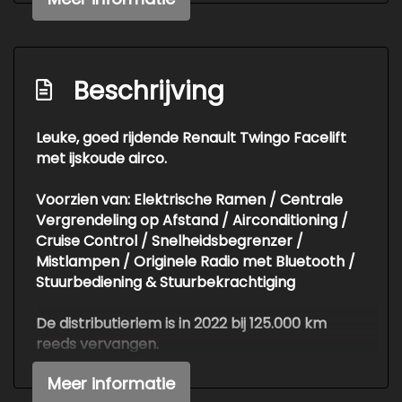
Cruise control
Beschrijving
Leuke, goed rijdende Renault Twingo Facelift
met ijskoude airco.
Voorzien van: Elektrische Ramen / Centrale
Vergrendeling op Afstand / Airconditioning /
Cruise Control / Snelheidsbegrenzer /
Mistlampen / Originele Radio met Bluetooth /
Stuurbediening & Stuurbekrachtiging
De distributieriem is in 2022 bij 125.000 km
reeds vervangen.
Meer informatie
NIEUWE APK T/M 5 JULI 2027!!